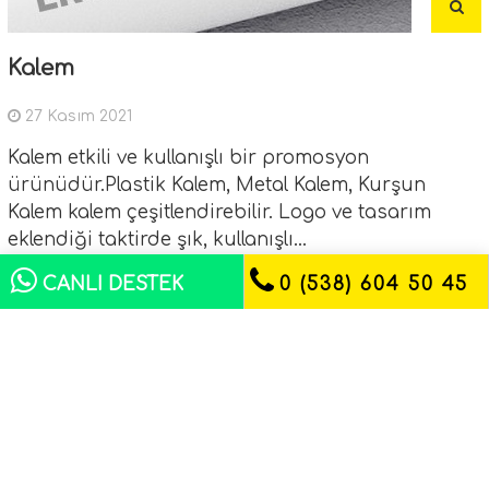
Kalem
27 Kasım 2021
Kalem etkili ve kullanışlı bir promosyon
ürünüdür.Plastik Kalem, Metal Kalem, Kurşun
Kalem kalem çeşitlendirebilir. Logo ve tasarım
eklendiği taktirde şık, kullanışlı...
CANLI DESTEK
0 (538) 604 50 45
- Antalya Ofset Matbaa
Matbaa ile ilgili materyallerin "tasarımdan
baskıya" tüm aşamalarını uygulamak ve takip
etmek amacıyla,
Devamını Oku