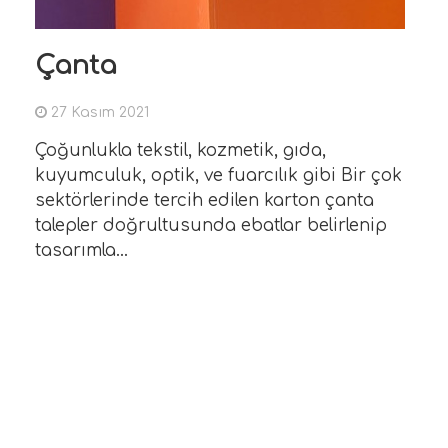
- Antalya Ofset Matbaa
Matbaa ile ilgili materyallerin "tasarımd
Çanta
baskıya" tüm aşamalarını uygulamak ve
takip etmek amacıyla,
27 Kasım 2021
Devamını Oku
Çoğunlukla tekstil, kozmetik, gıda,
kuyumculuk, optik, ve fuarcılık gibi Bir çok
sektörlerinde tercih edilen karton çanta
talepler doğrultusunda ebatlar belirlenip
tasarımla...