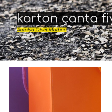
karton çanta fi
Antalya Ofset Matbaa