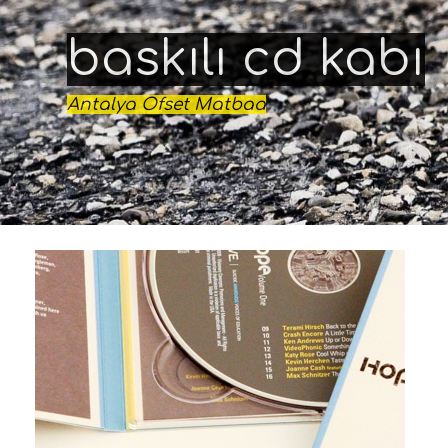
baskılı cd kabı
Antalya Ofset Matbaa
- Antalya Ofset Matbaa