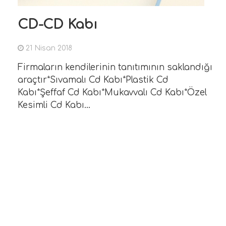
Matbaa ile ilgili materyallerin "tasarımd
CD-CD Kabı
baskıya" tüm aşamalarını uygulamak ve
takip etmek amacıyla,
21 Nisan 2018
Devamını Oku
Firmaların kendilerinin tanıtımının saklandığı
araçtır*Sıvamalı Cd Kabı*Plastik Cd
Kabı*Şeffaf Cd Kabı*Mukavvalı Cd Kabı*Özel
Kesimli Cd Kabı...