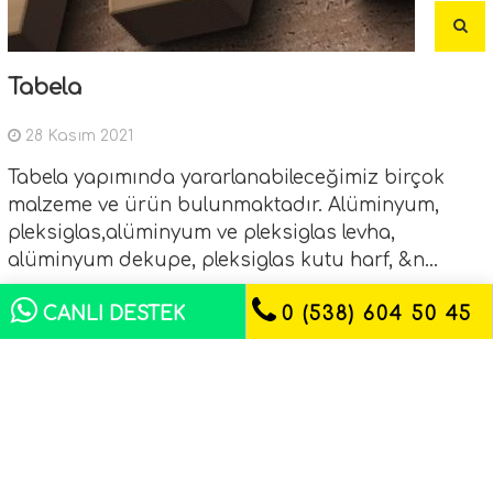
Tabela
28 Kasım 2021
Tabela yapımında yararlanabileceğimiz birçok
malzeme ve ürün bulunmaktadır. Alüminyum,
pleksiglas,alüminyum ve pleksiglas levha,
alüminyum dekupe, pleksiglas kutu harf, &n...
CANLI DESTEK
0 (538) 604 50 45
- Antalya Ofset Matbaa
Matbaa ile ilgili materyallerin "tasarımdan
baskıya" tüm aşamalarını uygulamak ve takip
etmek amacıyla,