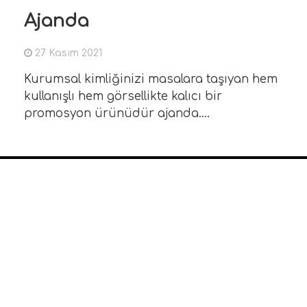
Matbaa ile ilgili materyallerin "tasarımd
Ajanda
baskıya" tüm aşamalarını uygulamak ve
takip etmek amacıyla,
Devamını Oku
27 Kasım 2021
Kurumsal kimliğinizi masalara taşıyan hem
kullanışlı hem görsellikte kalıcı bir
promosyon ürünüdür ajanda....