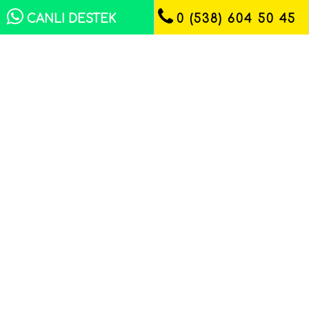
CANLI DESTEK
0 (538) 604 50 45
Kuru Ürünler
16 Ağustos 2024
Her ürün değerlidir ve hediye edilebilir
düşüncesiyle bristol, kromo, kraft ve özel karton
çeşitleriyle üretilen kutular, farklı grafik
tasarımlarıyla ürünlerinizi benz...