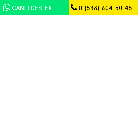
CANLI DESTEK
0 (538) 604 50 45
Kuru Ürünler
16 Ağustos 2024
Her ürün değerlidir ve hediye edilebilir
düşüncesiyle bristol, kromo, kraft ve özel karton
çeşitleriyle üretilen kutular, farklı grafik
tasarımlarıyla ürünlerinizi benz...